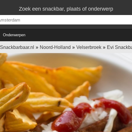
Zoek een snackbar, plaats of onderwerp
Onderwerpen
Snackbarbaar.nl
Noord-Holland
Velserbroek
Evi Snackb