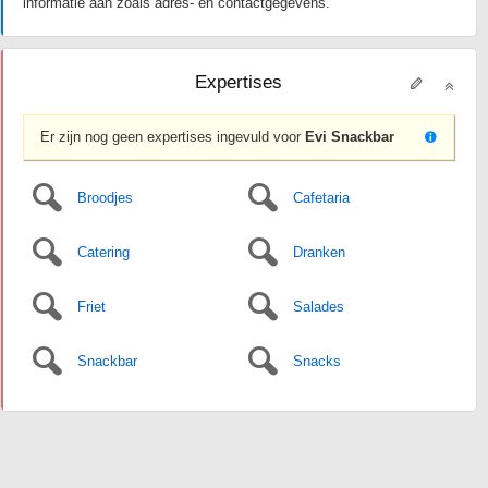
informatie aan zoals adres- en contactgegevens.
Expertises
Er zijn nog geen expertises ingevuld voor
Evi Snackbar
Broodjes
Cafetaria
Catering
Dranken
Friet
Salades
Snackbar
Snacks