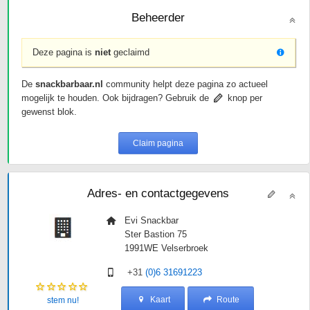
Beheerder
Deze pagina is
niet
geclaimd
De
snackbarbaar.nl
community helpt deze pagina zo actueel
mogelijk te houden. Ook bijdragen? Gebruik de
knop per
gewenst blok.
Claim pagina
Adres- en contactgegevens
Evi Snackbar
Ster Bastion 75
1991WE
Velserbroek
+31
(0)6 31691223
Kaart
Route
stem nu!