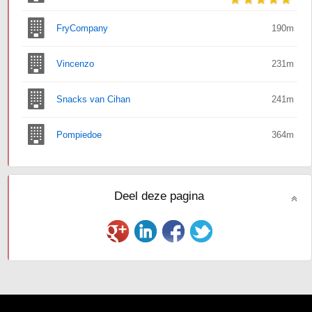
FryCompany
190m
Vincenzo
231m
Snacks van Cihan
241m
Pompiedoe
364m
Deel deze pagina