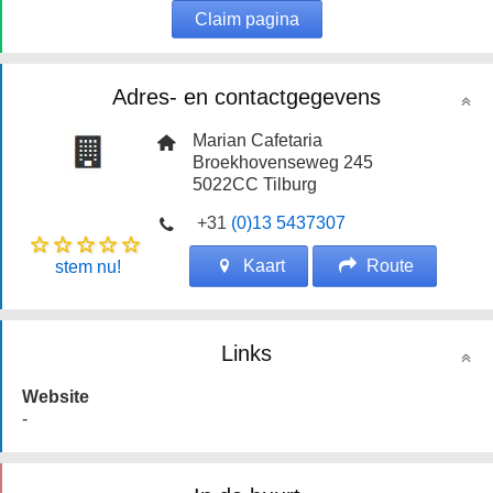
Claim pagina
Adres- en contactgegevens
Marian Cafetaria
Broekhovenseweg 245
5022CC
Tilburg
+31
(0)13 5437307
Kaart
Route
stem nu!
Links
Website
-