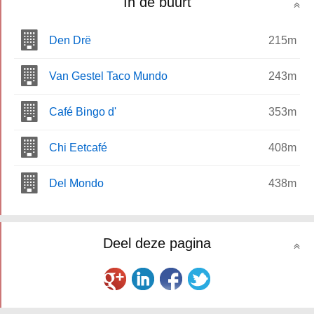
In de buurt
Den Drë
215m
Van Gestel Taco Mundo
243m
Café Bingo d'
353m
Chi Eetcafé
408m
Del Mondo
438m
Deel deze pagina