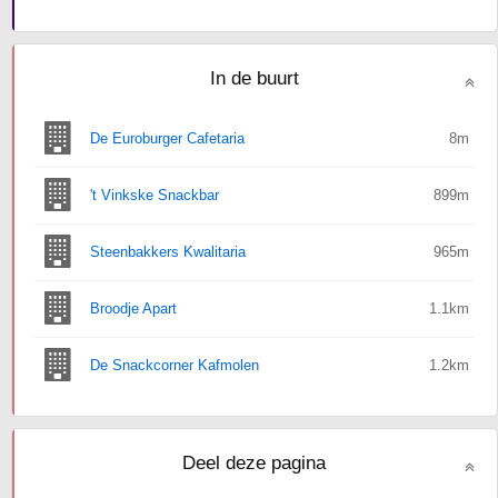
In de buurt
De Euroburger Cafetaria
8m
't Vinkske Snackbar
899m
Steenbakkers Kwalitaria
965m
Broodje Apart
1.1km
De Snackcorner Kafmolen
1.2km
Deel deze pagina