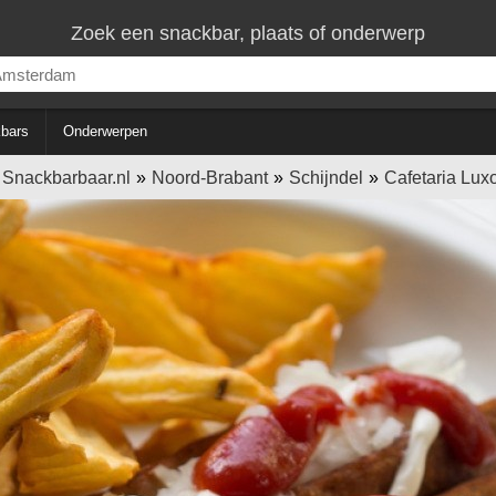
Zoek een snackbar, plaats of onderwerp
bars
Onderwerpen
Snackbarbaar.nl
Noord-Brabant
Schijndel
Cafetaria Lux