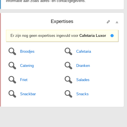
informatie aan zoals adres- en contactgegevens.
Expertises
Er zijn nog geen expertises ingevuld voor
Cafetaria Luxor
Broodjes
Cafetaria
Catering
Dranken
Friet
Salades
Snackbar
Snacks