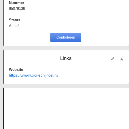
Nummer
85079138
Status
Actief
Controleren
Links
Website
https://www.luxor-schijndel.nl/