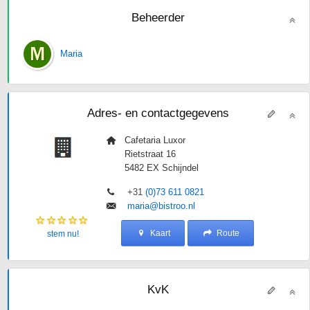
Beheerder
Maria
Adres- en contactgegevens
Cafetaria Luxor
Rietstraat 16
5482 EX
Schijndel
+31
(0)73 611 0821
maria@bistroo.nl
Kaart
Route
stem nu!
KvK