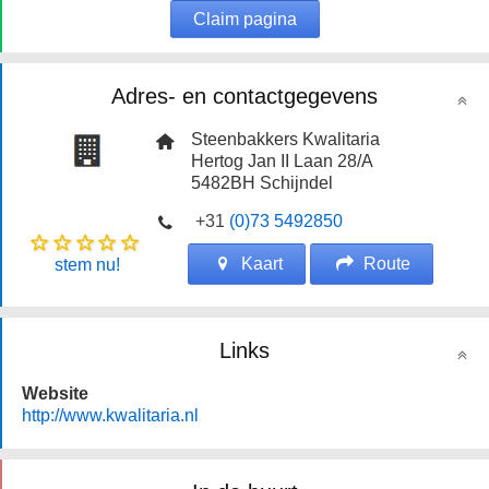
Claim pagina
Adres- en contactgegevens
Steenbakkers Kwalitaria
Hertog Jan II Laan 28/A
5482BH
Schijndel
+31
(0)73 5492850
Kaart
Route
stem nu!
Links
Website
http://www.kwalitaria.nl