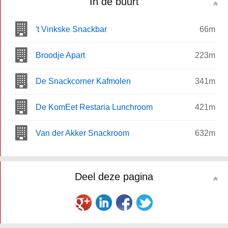
In de buurt
't Vinkske Snackbar
66m
Broodje Apart
223m
De Snackcorner Kafmolen
341m
De KomEet Restaria Lunchroom
421m
Van der Akker Snackroom
632m
Deel deze pagina