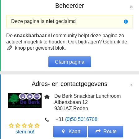
Beheerder
Deze pagina is
niet
geclaimd
De
snackbarbaar.nl
community helpt deze pagina zo
actueel mogelijk te houden. Ook bijdragen? Gebruik de
knop per gewenst blok.
Claim pagina
Adres- en contactgegevens
De Berk Snackbar Lunchroom
Albertsbaan 12
9301AZ
Roden
+31
(0)50 5016708
Kaart
Route
stem nu!