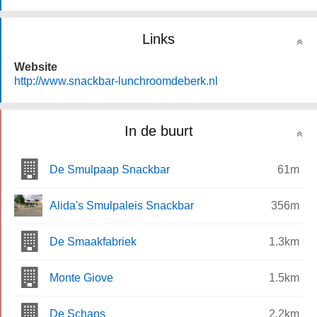
Links
Website
http://www.snackbar-lunchroomdeberk.nl
In de buurt
De Smulpaap Snackbar
61m
Alida's Smulpaleis Snackbar
356m
De Smaakfabriek
1.3km
Monte Giove
1.5km
De Schans
2.2km