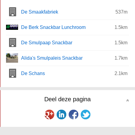
De Smaakfabriek
537m
De Berk Snackbar Lunchroom
1.5km
De Smulpaap Snackbar
1.5km
Alida's Smulpaleis Snackbar
1.7km
De Schans
2.1km
Deel deze pagina