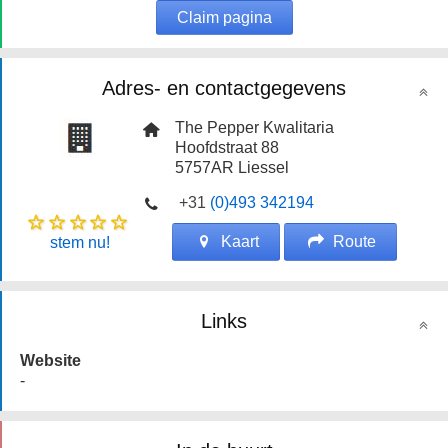
Claim pagina
Adres- en contactgegevens
The Pepper Kwalitaria
Hoofdstraat 88
5757AR
Liessel
+31
(0)493 342194
Kaart
Route
stem nu!
Links
Website
-