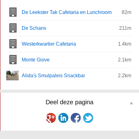
De Leekster Tak Cafetaria en Lunchroom
82m
De Schans
211m
Westerkwartier Cafetaria
1.4km
Monte Giove
2.1km
Alida's Smulpaleis Snackbar
2.2km
Deel deze pagina