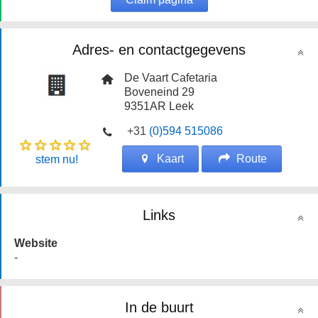
Adres- en contactgegevens
De Vaart Cafetaria
Boveneind 29
9351AR
Leek
+31
(0)594 515086
Kaart
Route
stem nu!
Links
Website
-
In de buurt