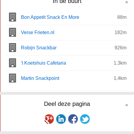
In de buurt
Bon Appetit Snack En More
88m
Verse Frieten.nl
182m
Robijn Snackbar
926m
't Koetshuis Cafetaria
1.3km
Martin Snackpoint
1.4km
Deel deze pagina