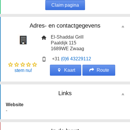
Claim pagina
Adres- en contactgegevens
El-Shaddai Grill
Paaldijk 115
1689WE
Zwaag
+31
(0)6 43229112
Kaart
Route
stem nu!
Links
Website
-