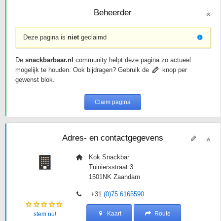
Beheerder
Deze pagina is
niet
geclaimd
De
snackbarbaar.nl
community helpt deze pagina zo actueel
mogelijk te houden. Ook bijdragen? Gebruik de
knop per
gewenst blok.
Claim pagina
Adres- en contactgegevens
Kok Snackbar
Tuiniersstraat 3
1501NK
Zaandam
+31
(0)75 6165590
Kaart
Route
stem nu!