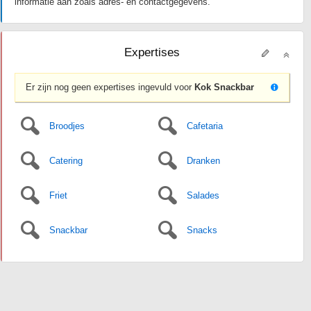
informatie aan zoals adres- en contactgegevens.
Expertises
Er zijn nog geen expertises ingevuld voor
Kok Snackbar
Broodjes
Cafetaria
Catering
Dranken
Friet
Salades
Snackbar
Snacks