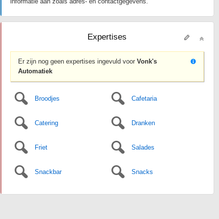
informatie aan zoals adres- en contactgegevens.
Expertises
Er zijn nog geen expertises ingevuld voor
Vonk's
Automatiek
Broodjes
Cafetaria
Catering
Dranken
Friet
Salades
Snackbar
Snacks