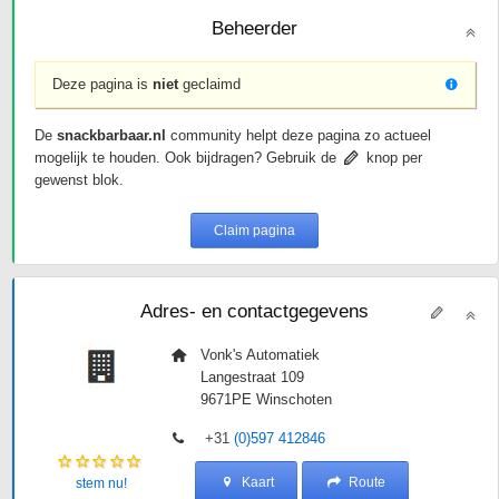
Beheerder
Deze pagina is
niet
geclaimd
De
snackbarbaar.nl
community helpt deze pagina zo actueel
mogelijk te houden. Ook bijdragen? Gebruik de
knop per
gewenst blok.
Claim pagina
Adres- en contactgegevens
Vonk's Automatiek
Langestraat 109
9671PE
Winschoten
+31
(0)597 412846
Kaart
Route
stem nu!