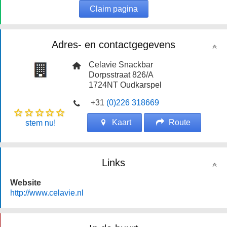
Claim pagina
Adres- en contactgegevens
Celavie Snackbar
Dorpsstraat 826/A
1724NT
Oudkarspel
+31
(0)226 318669
Kaart
Route
stem nu!
Links
Website
http://www.celavie.nl