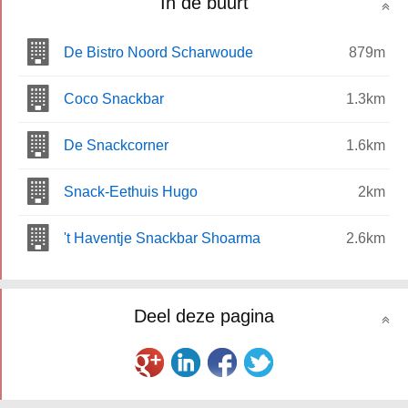
In de buurt
De Bistro Noord Scharwoude
879m
Coco Snackbar
1.3km
De Snackcorner
1.6km
Snack-Eethuis Hugo
2km
't Haventje Snackbar Shoarma
2.6km
Deel deze pagina