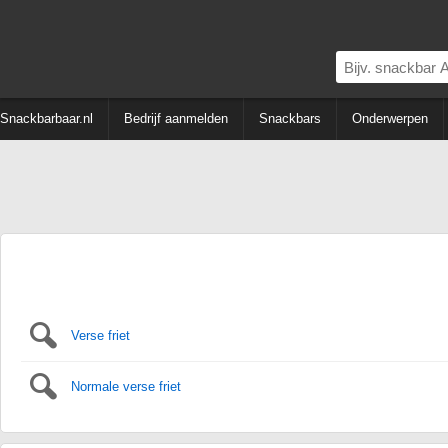
Snackbarbaar.nl
Bedrijf aanmelden
Snackbars
Onderwerpen
Verse friet
Normale verse friet