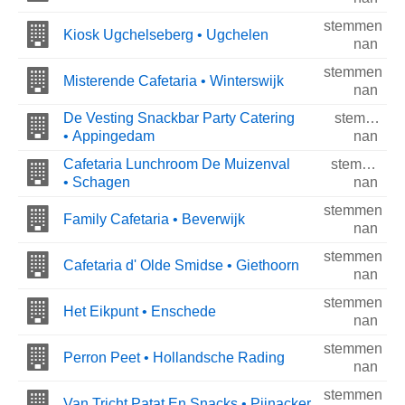
stemmen
Kiosk Ugchelseberg • Ugchelen
nan
stemmen
Misterende Cafetaria • Winterswijk
nan
De Vesting Snackbar Party Catering
stemmen
• Appingedam
nan
Cafetaria Lunchroom De Muizenval
stemmen
• Schagen
nan
stemmen
Family Cafetaria • Beverwijk
nan
stemmen
Cafetaria d' Olde Smidse • Giethoorn
nan
stemmen
Het Eikpunt • Enschede
nan
stemmen
Perron Peet • Hollandsche Rading
nan
stemmen
Van Tricht Patat En Snacks • Pijnacker