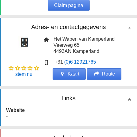
Claim pagina
Adres- en contactgegevens
Het Wapen van Kamperland
Veerweg 65
4493AN
Kamperland
+31
(0)6 12921765
Kaart
Route
stem nu!
Links
Website
-