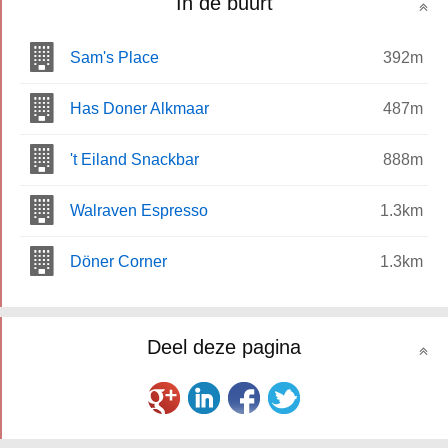
In de buurt
Sam's Place
392m
Has Doner Alkmaar
487m
't Eiland Snackbar
888m
Walraven Espresso
1.3km
Döner Corner
1.3km
Deel deze pagina