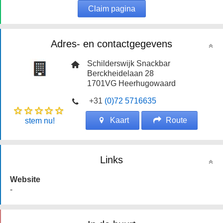
Claim pagina
Adres- en contactgegevens
Schilderswijk Snackbar
Berckheidelaan 28
1701VG
Heerhugowaard
+31
(0)72 5716635
Kaart
Route
stem nu!
Links
Website
-