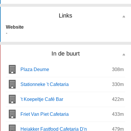
Links
Website
-
In de buurt
Plaza Deurne
308m
Stationneke 't Cafetaria
330m
't Koepeltje Café Bar
422m
Friet Van Piet Cafetaria
433m
Heiakker Fastfood Cafetaria D'n
479m