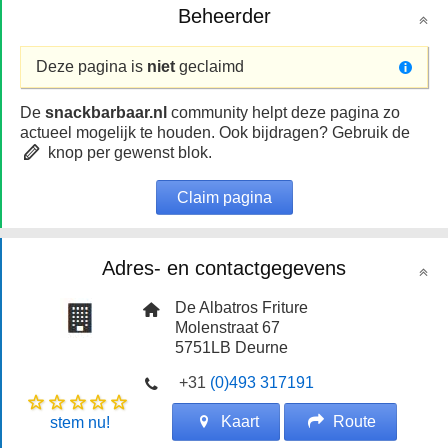
Beheerder
Deze pagina is
niet
geclaimd
De
snackbarbaar.nl
community helpt deze pagina zo
actueel mogelijk te houden. Ook bijdragen? Gebruik de
knop per gewenst blok.
Claim pagina
Adres- en contactgegevens
De Albatros Friture
Molenstraat 67
5751LB
Deurne
+31
(0)493 317191
Kaart
Route
stem nu!