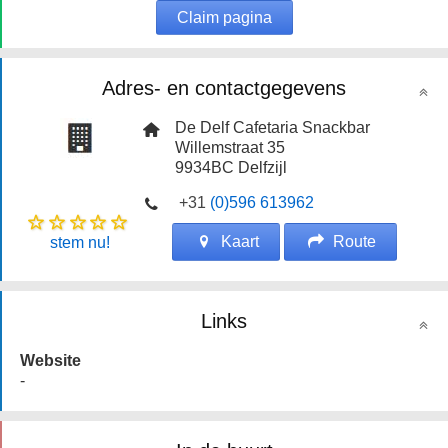
Claim pagina
Adres- en contactgegevens
De Delf Cafetaria Snackbar
Willemstraat 35
9934BC
Delfzijl
+31
(0)596 613962
Kaart
Route
stem nu!
Links
Website
-