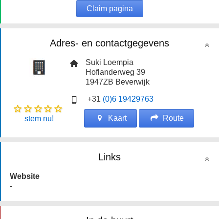
Claim pagina
Adres- en contactgegevens
Suki Loempia
Hoflanderweg 39
1947ZB
Beverwijk
+31
(0)6 19429763
Kaart
Route
stem nu!
Links
Website
-