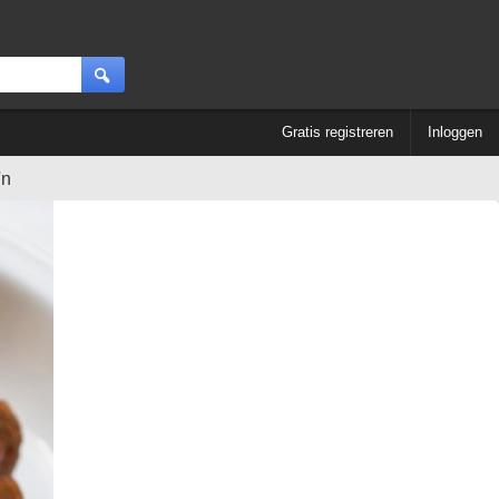
Gratis registreren
Inloggen
'n