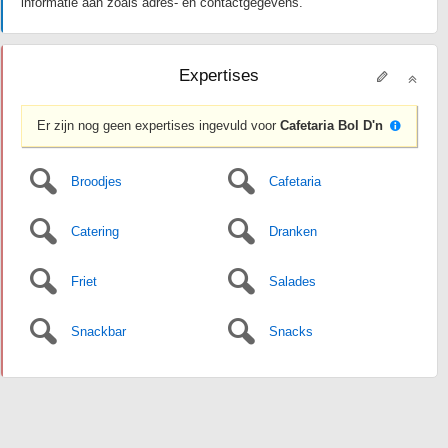
informatie aan zoals adres- en contactgegevens.
Expertises
Er zijn nog geen expertises ingevuld voor
Cafetaria Bol D'n
Broodjes
Cafetaria
Catering
Dranken
Friet
Salades
Snackbar
Snacks