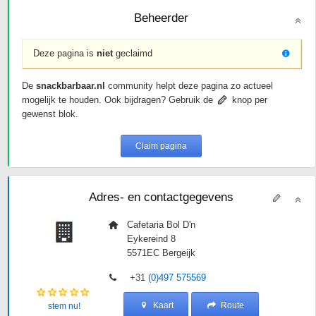
Beheerder
Deze pagina is
niet
geclaimd
De
snackbarbaar.nl
community helpt deze pagina zo actueel
mogelijk te houden. Ook bijdragen? Gebruik de
knop per
gewenst blok.
Claim pagina
Adres- en contactgegevens
Cafetaria Bol D'n
Eykereind 8
5571EC
Bergeijk
+31
(0)497 575569
Kaart
Route
stem nu!