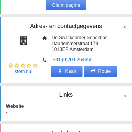
Claim pagina
Adres- en contactgegevens
De Snackcorner Snackbar
Haarlemmerstraat 179
1013EP
Amsterdam
+31
(0)20 6264650
Kaart
Route
stem nu!
Links
Website
-