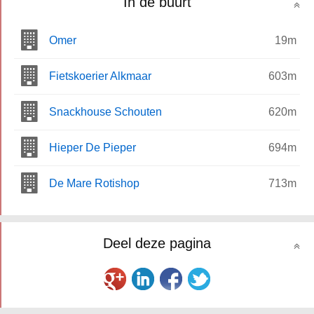
In de buurt
Omer
19m
Fietskoerier Alkmaar
603m
Snackhouse Schouten
620m
Hieper De Pieper
694m
De Mare Rotishop
713m
Deel deze pagina