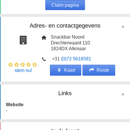
Claim pagina
Adres- en contactgegevens
Snackbar Noord
Drechterwaard 110
1824DX
Alkmaar
+31
(0)72 5616591
Kaart
Route
stem nu!
Links
Website
-