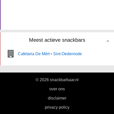
Meest actieve snackbars
Cafetaria De Mèrt • Sint-Oedenrode
© 2026 snackbarbaar.nl
|
over ons
|
disclaimer
|
privacy policy
|