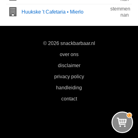
stemmen
Huukske 't Cafetaria • Mierlo
nan
© 2026 snackbarbaar.nl
|
over ons
|
disclaimer
|
privacy policy
|
handleiding
|
contact
0