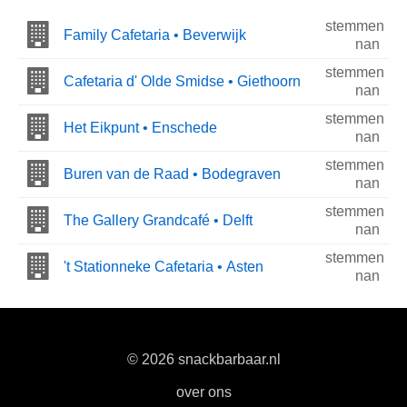
stemmen
Family Cafetaria • Beverwijk
nan
stemmen
Cafetaria d' Olde Smidse • Giethoorn
nan
stemmen
Het Eikpunt • Enschede
nan
stemmen
Buren van de Raad • Bodegraven
nan
stemmen
The Gallery Grandcafé • Delft
nan
stemmen
't Stationneke Cafetaria • Asten
nan
© 2026 snackbarbaar.nl
|
over ons