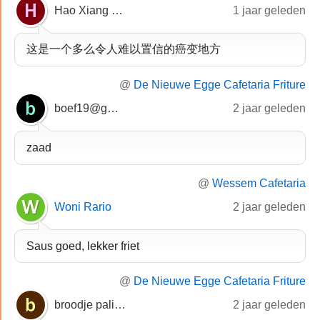
Hao Xiang Liu
1 jaar geleden
这是一个多么令人难以置信的癌变地方
@
De Nieuwe Egge Cafetaria Friture
boef19@gmail.com
2 jaar geleden
zaad
@
Wessem Cafetaria
Woni Rario
2 jaar geleden
Saus goed, lekker friet
@
De Nieuwe Egge Cafetaria Friture
broodje paling filet
2 jaar geleden