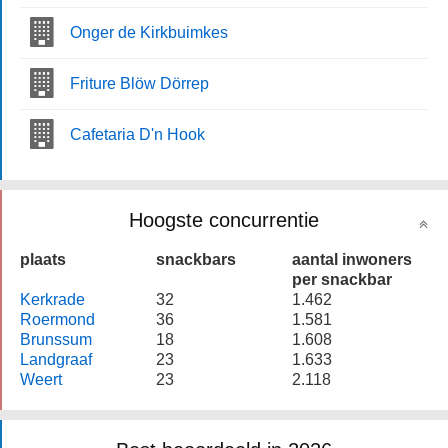
Onger de Kirkbuimkes
Friture Blöw Dörrep
Cafetaria D'n Hook
Hoogste concurrentie
plaats
snackbars
aantal inwoners
per snackbar
Kerkrade
32
1.462
Roermond
36
1.581
Brunssum
18
1.608
Landgraaf
23
1.633
Weert
23
2.118