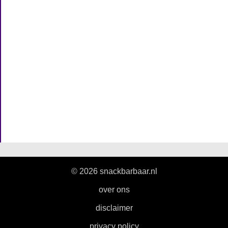
© 2026 snackbarbaar.nl
|
over ons
|
disclaimer
|
privacy policy