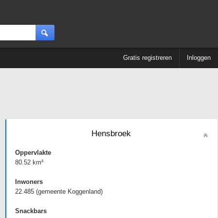
Gratis registreren
Inloggen
Hensbroek
Oppervlakte
80.52 km²
Inwoners
22.485 (gemeente Koggenland)
Snackbars