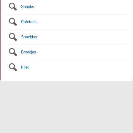
Snacks
Cafetaria
Snackbar
Broodjes
Friet