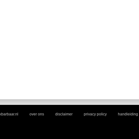
|
|
|
|
barbaar.nl
over ons
disclaimer
privacy policy
handleiding